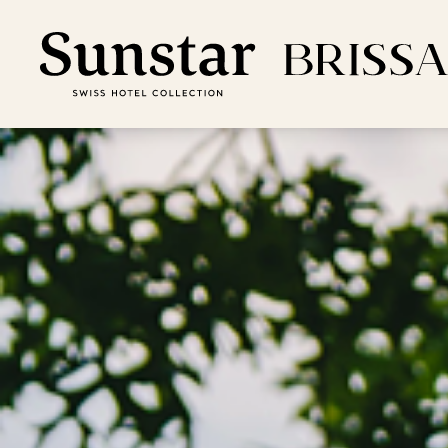
Per
Off
Par