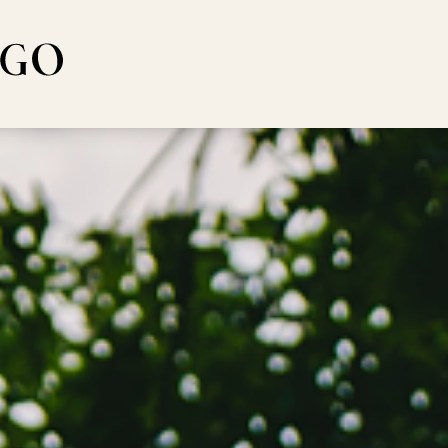
la del Piacere
ers
Toggle subme
enthèse Gourmande