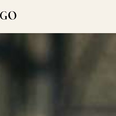
la del Piacere
ers
Toggle subme
o di Gusto