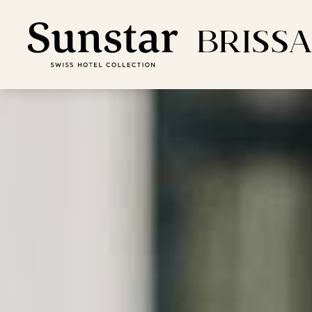
Per
Off
Temp