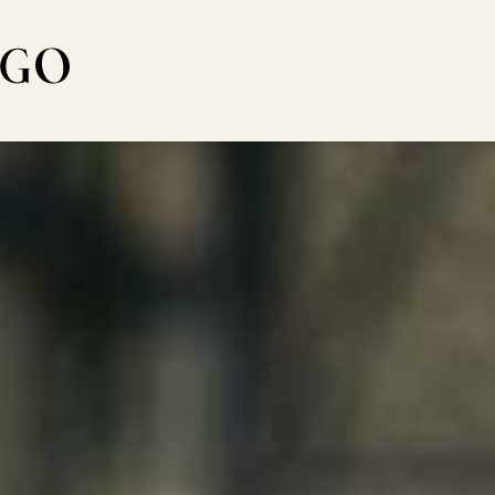
la del Piacere
ers
Toggle subme
sszeit