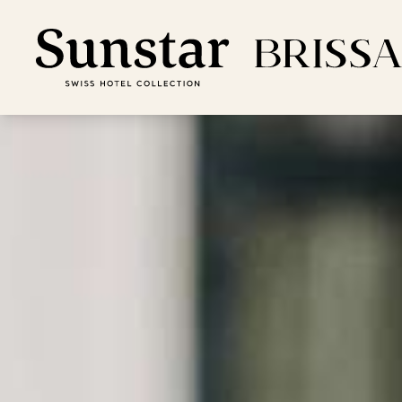
Per
Off
Genu